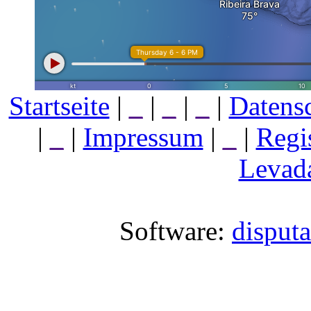
Startseite
|
_
|
_
|
_
|
Datens
|
_
|
Impressum
|
_
|
Regi
Levada
Software:
disput