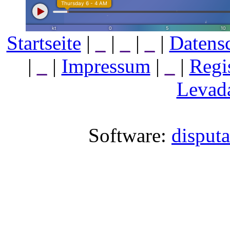
Startseite
|
_
|
_
|
_
|
Datens
|
_
|
Impressum
|
_
|
Regi
Levada
Software:
disput