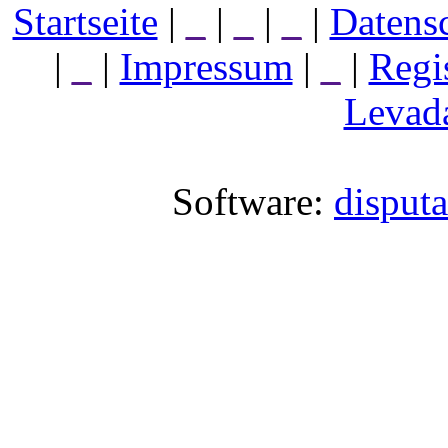
Startseite
|
_
|
_
|
_
|
Datens
|
_
|
Impressum
|
_
|
Regi
Levada
Software:
disput