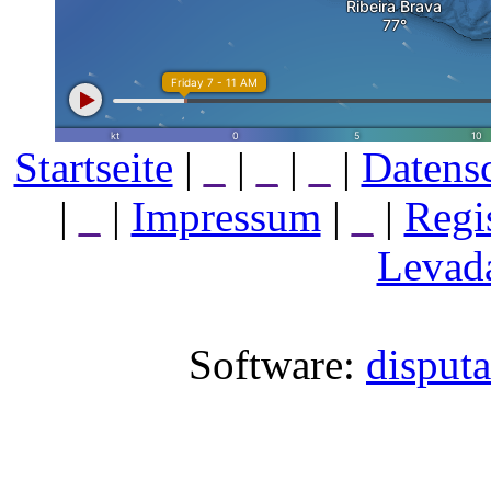
Startseite
|
_
|
_
|
_
|
Datens
|
_
|
Impressum
|
_
|
Regi
Levada
Software:
disput