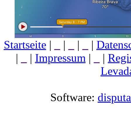
Startseite
|
_
|
_
|
_
|
Datens
|
_
|
Impressum
|
_
|
Regi
Levada
Software:
disput