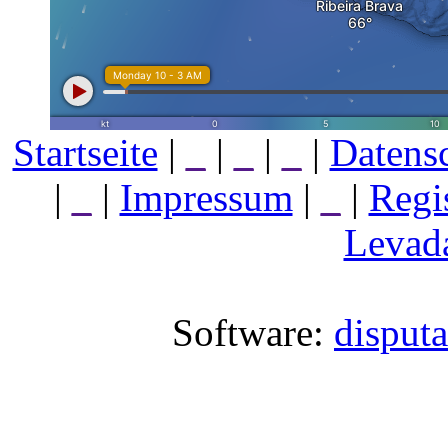
Startseite
|
_
|
_
|
_
|
Datens
|
_
|
Impressum
|
_
|
Regi
Levada
Software:
disput