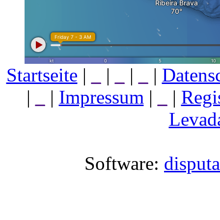
Startseite
|
_
|
_
|
_
|
Datens
|
_
|
Impressum
|
_
|
Regi
Levada
Software:
disput