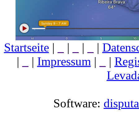
Startseite
|
_
|
_
|
_
|
Datens
|
_
|
Impressum
|
_
|
Regi
Levada
Software:
disput