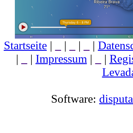
Startseite
|
_
|
_
|
_
|
Datens
|
_
|
Impressum
|
_
|
Regi
Levada
Software:
disput