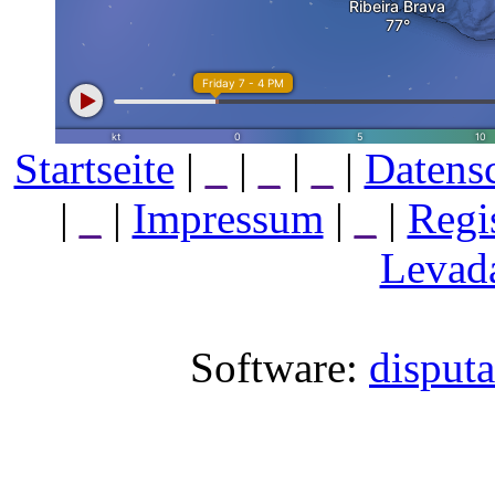
Startseite
|
_
|
_
|
_
|
Datens
|
_
|
Impressum
|
_
|
Regi
Levada
Software:
disput