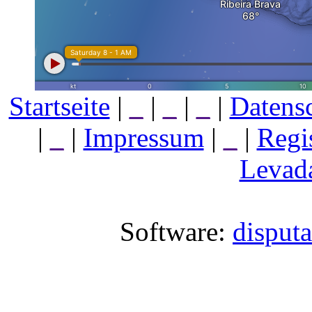
Startseite
|
_
|
_
|
_
|
Datens
|
_
|
Impressum
|
_
|
Regi
Levada
Software:
disput