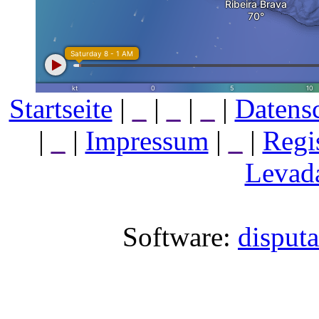
Startseite
|
_
|
_
|
_
|
Datens
|
_
|
Impressum
|
_
|
Regi
Levada
Software:
disput