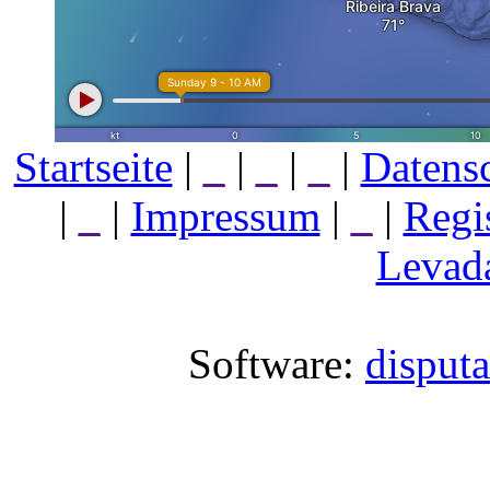
Startseite
|
_
|
_
|
_
|
Datens
|
_
|
Impressum
|
_
|
Regi
Levada
Software:
disput