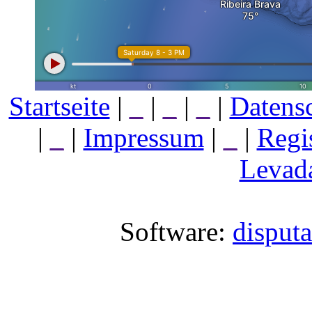
Startseite
|
_
|
_
|
_
|
Datens
|
_
|
Impressum
|
_
|
Regi
Levada
Software:
disput