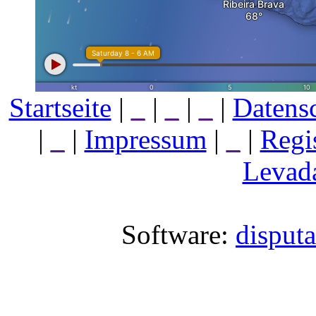
Startseite
|
_
|
_
|
_
|
Datens
|
_
|
Impressum
|
_
|
Regi
Levada
Software:
disput