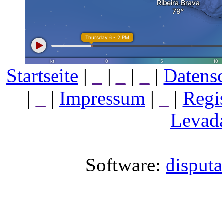
Startseite
|
_
|
_
|
_
|
Datens
|
_
|
Impressum
|
_
|
Regi
Levada
Software:
disput