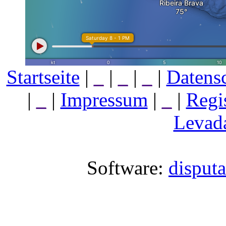
Startseite
|
_
|
_
|
_
|
Datens
|
_
|
Impressum
|
_
|
Regi
Levada
Software:
disput