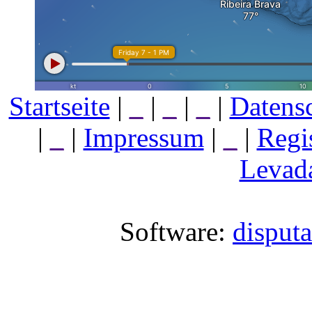
Startseite
|
_
|
_
|
_
|
Datens
|
_
|
Impressum
|
_
|
Regi
Levada
Software:
disput