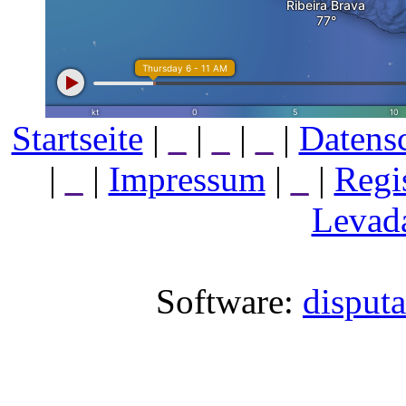
Startseite
|
_
|
_
|
_
|
Datens
|
_
|
Impressum
|
_
|
Regi
Levada
Software:
disput