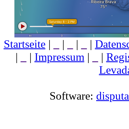
Startseite
|
_
|
_
|
_
|
Datens
|
_
|
Impressum
|
_
|
Regi
Levada
Software:
disput