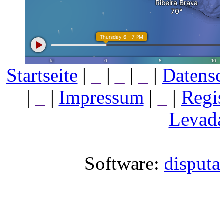
Startseite
|
_
|
_
|
_
|
Datens
|
_
|
Impressum
|
_
|
Regi
Levada
Software:
disput