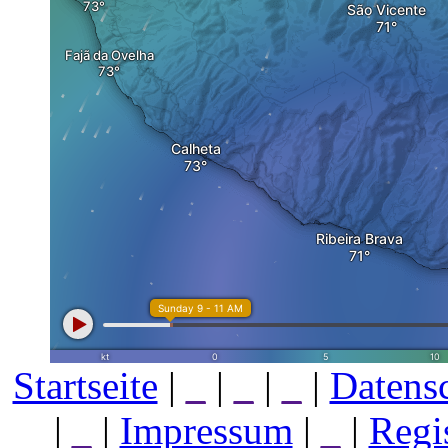
Startseite
|
_
|
_
|
_
|
Datens
|
_
|
Impressum
|
_
|
Regi