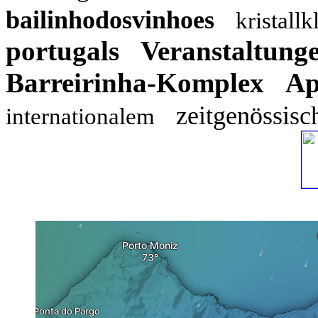
bailinhodosvinhoes
kristallk
portugals
Veranstaltung
Barreirinha-Komplex
Ap
zeitgenössisc
internationalem