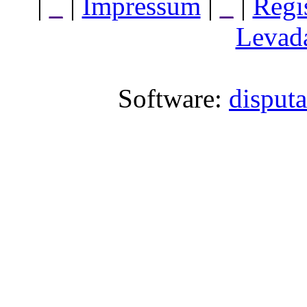
|
_
|
Impressum
|
_
|
Regi
Levada
Software:
disput