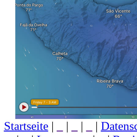
Startseite
|
_
|
_
|
_
|
Datens