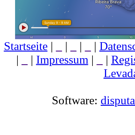
Startseite
|
_
|
_
|
_
|
Datens
|
_
|
Impressum
|
_
|
Regi
Levada
Software:
disput