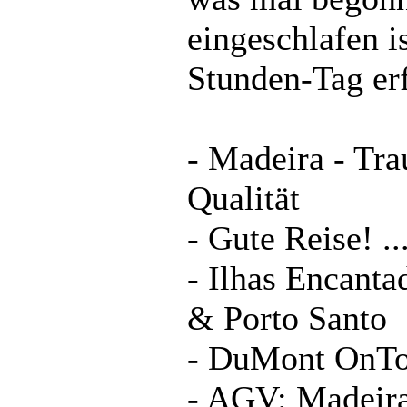
eingeschlafen i
Stunden-Tag er
- Madeira - Tr
Qualität
- Gute Reise! .
- Ilhas Encanta
& Porto Santo
- DuMont OnTo
- AGV: Madeira