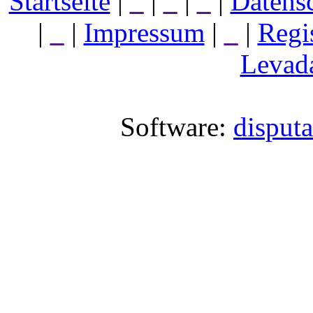
Startseite
|
_
|
_
|
_
|
Datens
|
_
|
Impressum
|
_
|
Regi
Levada
Software:
disput