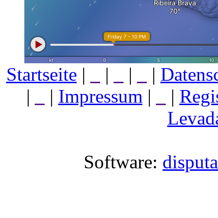
Startseite
|
_
|
_
|
_
|
Datens
|
_
|
Impressum
|
_
|
Regi
Levada
Software:
disput