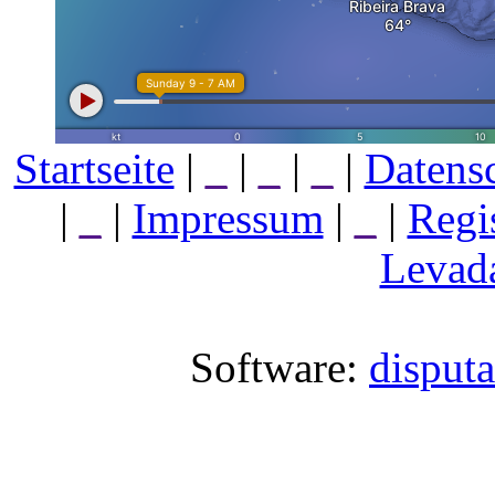
Startseite
|
_
|
_
|
_
|
Datens
|
_
|
Impressum
|
_
|
Regi
Levada
Software:
disput