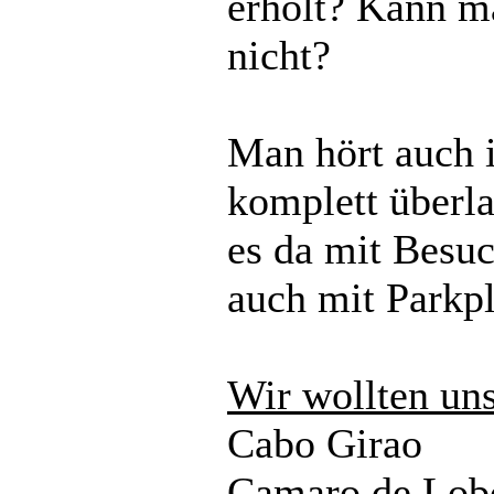
erholt? Kann m
nicht?
Man hört auch 
komplett überla
es da mit Besu
auch mit Parkp
Wir wollten un
Cabo Girao
Camaro de Lob