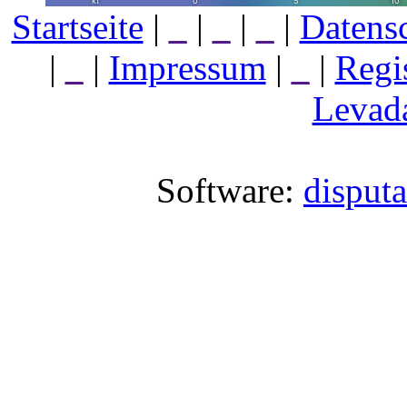
Startseite
|
_
|
_
|
_
|
Datens
|
_
|
Impressum
|
_
|
Regi
Levada
Software:
disput