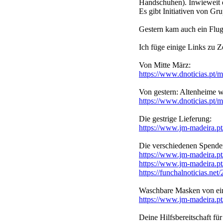
Handschuhen). Inwieweit de
Es gibt Initiativen von G
Gestern kam auch ein Flugz
Ich füge einige Links zu Ze
Von Mitte März:
https://www.dnoticias.pt/
Von gestern: Altenheime wi
https://www.dnoticias.pt
Die gestrige Lieferung:
https://www.jm-madeira.pt
Die verschiedenen Spende
https://www.jm-madeira.pt
https://www.jm-madeira.pt
https://funchalnoticias.net
Waschbare Masken von eine
https://www.jm-madeira.pt
Deine Hilfsbereitschaft fü