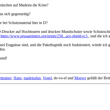
mischen auf Madeira die Krise?
an sich gegenseitig?
e bei Schutzmaterial hier in D?
3D-Drucker auf Hochtouren und drucken Mundschutze sowie Schutzschi
n
https://www.prusaprinters.org/prints/258...ace-shield-rc3
, und die ich
Insel Engpässe sind, und die Paketlogistik noch funktioniert, würde ich
fen.
sund!
ttrainer
,
Hans
,
madeirafan
,
Vogel
, de-vo-el und
Moewe
gefällt der Beit