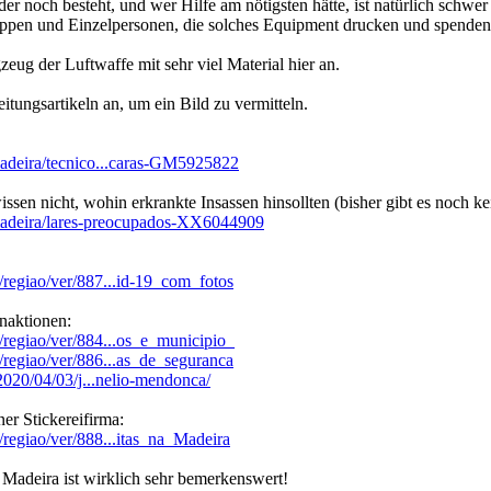
r noch besteht, und wer Hilfe am nötigsten hätte, ist natürlich schwer 
ruppen und Einzelpersonen, die solches Equipment drucken und spenden
eug der Luftwaffe mit sehr viel Material hier an.
itungsartikeln an, um ein Bild zu vermitteln.
madeira/tecnico...caras-GM5925822
ssen nicht, wohin erkrankte Insassen hinsollten (bisher gibt es noch kei
/madeira/lares-preocupados-XX6044909
/regiao/ver/887...id-19_com_fotos
naktionen:
/regiao/ver/884...os_e_municipio_
/regiao/ver/886...as_de_seguranca
/2020/04/03/j...nelio-mendonca/
r Stickereifirma:
/regiao/ver/888...itas_na_Madeira
r Madeira ist wirklich sehr bemerkenswert!