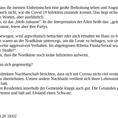
ss die meisten Einheimischen eine große Bedrohung sehen und Angst h
auch nicht, wie die Covid 19 Infektion zustande kommt. Das liegt sich
n Worten, aber ausführlich.
, ist das „bleib zuhause“. In der Interpretation der Alten heißt das: 
ause, feiern aber ihre Partys.
bewegen, wird argwöhnisch betrachtet oder auch ermahnt im Haus zu b
en waren an der Nordküste unterwegs, um die Leute zu befragen, wie si
weise aggressivem Verhalten. Im abgelegenen Ribeira Funda/Seixal wurde
e Straße!“
 dass die Nordküste noch keine Infizierten aufweist.
an sich gegenseitig?
direkten Nachbarschaft berichten, dass sich mit Corona nicht viel veränd
ge übernehmen. Unsere andere Nachbarin verdient sich ihren Lebensunt
halt.
en Residenten innerhalb der Gemeinde klappt auch gut. Die Gesunden ge
tentor und hält auf Abstand einen Schwatz.
4.20 18:02