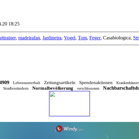
4.20 18:25
ttrainer
,
madeirafan
,
Jardineira
,
Vogel
,
Tom
,
Feger
, Casabiologica,
Str
4909
Zeitungsartikeln
Spendenaktionen
Lebensunterhalt
Krankenhäuser
Nachbarschaftshi
Normalbevölkerung
Straßenrändern
verschlossenen