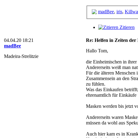
madBee
,
iris
,
Killwa
Zitieren
04.04.20 18:21
Re: Helfen in Zeiten der 
madBee
Hallo Tom,
Madeira-Strelitzie
die Einheimischen in ihre
Andererseits weiß man natü
Für die älteren Menschen i
Zusammensein an den Straß
zu fühlen.
Was das Einkaufen betriff
ehrenamtlich für Einkäufe
Masken werden bis jetzt v
Andererseits waren Masken
müssen da wohl aus Speku
Auch hier kam es in Krank