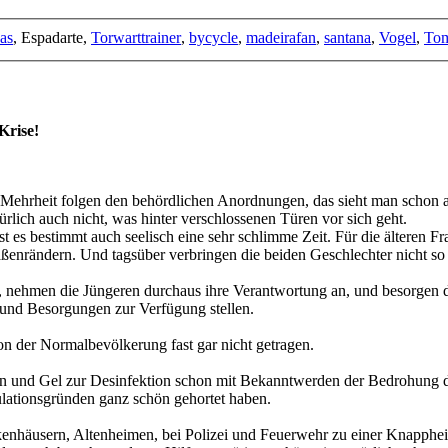
as
, Espadarte,
Torwarttrainer
,
bycycle
,
madeirafan
,
santana
,
Vogel
,
To
Krise!
r Mehrheit folgen den behördlichen Anordnungen, das sieht man schon a
rlich auch nicht, was hinter verschlossenen Türen vor sich geht.
st es bestimmt auch seelisch eine sehr schlimme Zeit. Für die älteren F
enrändern. Und tagsüber verbringen die beiden Geschlechter nicht so
t, nehmen die Jüngeren durchaus ihre Verantwortung an, und besorgen d
 und Besorgungen zur Verfügung stellen.
on der Normalbevölkerung fast gar nicht getragen.
 und Gel zur Desinfektion schon mit Bekanntwerden der Bedrohung du
lationsgründen ganz schön gehortet haben.
enhäusern, Altenheimen, bei Polizei und Feuerwehr zu einer Knapphei