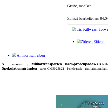
Grüße, madBee
Zuletzt bearbeitet am 04.0
iris
,
Killwaas
,
Torwar
Zitieren
Antwort schreiben
Militärtransporten
lares-preocupados-XX604
Schutzausrüstung
Spekulationsgründen
einheimischen
caras-GM5925822
Paketlogistik