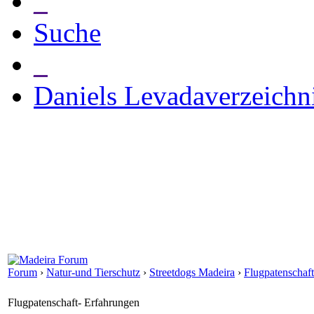
_
Suche
_
Daniels Levadaverzeichn
Forum
›
Natur-und Tierschutz
›
Streetdogs Madeira
›
Flugpatenschaf
Flugpatenschaft- Erfahrungen