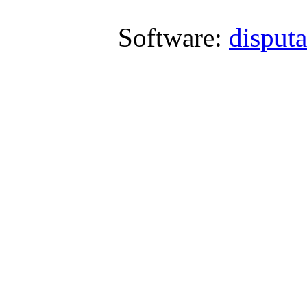
Software:
disput