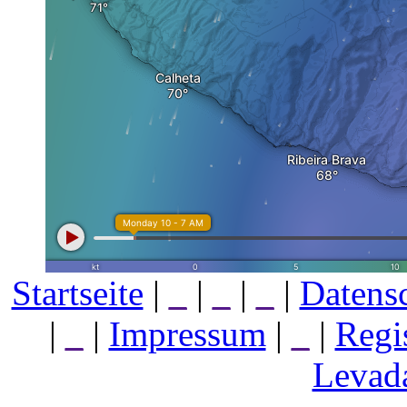
Startseite
|
_
|
_
|
_
|
Datens
|
_
|
Impressum
|
_
|
Regi
Levada