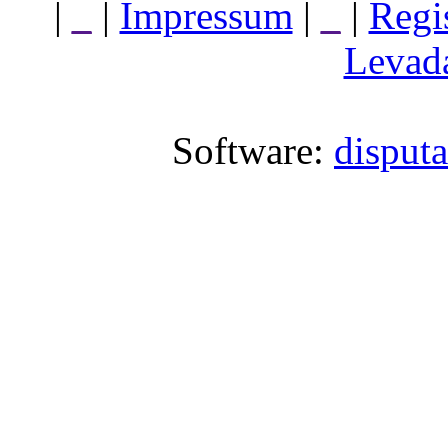
|
_
|
Impressum
|
_
|
Regi
Levada
Software:
disput