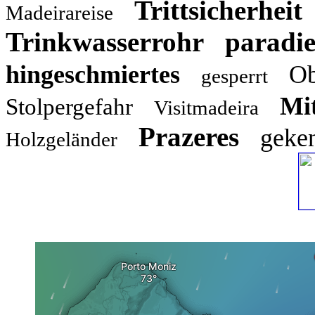
Trittsicherheit
Madeirareise
Trinkwasserrohr
paradie
hingeschmiertes
Ob
gesperrt
Mit
Stolpergefahr
Visitmadeira
Prazeres
geke
Holzgeländer