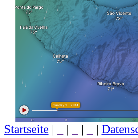
Startseite
|
_
|
_
|
_
|
Datens