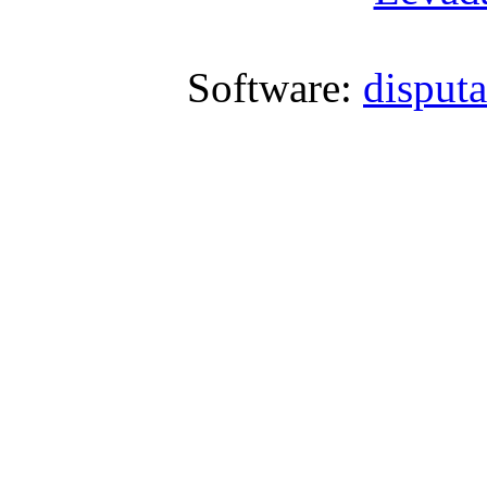
Software:
disput