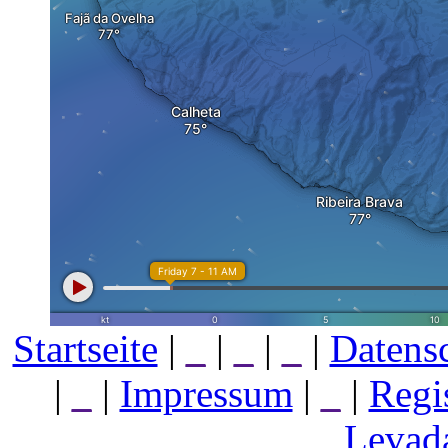
Startseite
|
_
|
_
|
_
|
Datens
|
_
|
Impressum
|
_
|
Regi
Levada