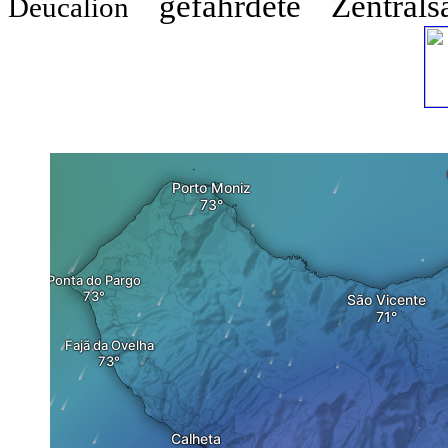
gefährdete
Zentrals
Deucalion