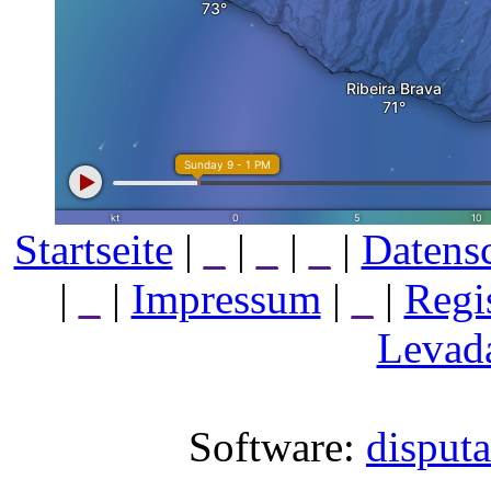
Startseite
|
_
|
_
|
_
|
Datens
|
_
|
Impressum
|
_
|
Regi
Levada
Software:
disput