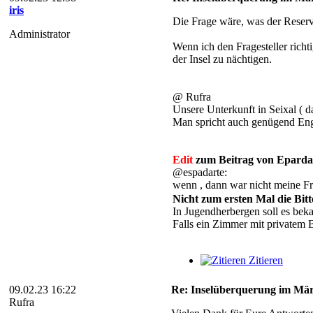
iris
Die Frage wäre, was der Reserv
Administrator
Wenn ich den Fragesteller richt
der Insel zu nächtigen.
@ Rufra
Unsere Unterkunft in Seixal ( d
Man spricht auch genügend Eng
Edit
zum Beitrag von Epardar
@espadarte:
wenn , dann war nicht meine F
Nicht zum ersten Mal die Bit
In Jugendherbergen soll es bek
Falls ein Zimmer mit privatem 
Zitieren
09.02.23 16:22
Re: Inselüberquerung im Mär
Rufra