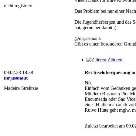
Vielen Dank für Eure Antworte
nicht registriert
Das Problem bei nur einer Nach
Die Jugendherbergen und das So
hat, gerne her damit ;)
@mrjasonaut:
Gibt es einen besonderen Grund
Zitieren
09.02.23 18:38
Re: Inselüberquerung im
mrjasonaut
Nö.
Madeira-Strelitzie
Einfach vom Gedanken get
Mit dem Bus nach Pto. Mon
Encumeada oder Sao Vicent
eine JH, die man auch vor
Ruivo Hütte geht mglw. m
Zuletzt bearbeitet am 09.0