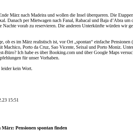
 Ende März nach Madeira und wollen die Insel überqueren. Die Etappen 
l. Danach per Mietwagen nach Fanal, Rabacal und Baja d’Abra um dort
zte Nachte vorab zu reservieren. Die anderen Unterkünfte würden wir ge
age, ob es im März realistisch ist, vor Ort „spontan“ einfache Pensionen
t Machico, Porto da Cruz, Sao Vicente, Seixal und Porto Moniz. Unter
st-Büro? Ich habe es über Booking.com und über Google Maps versucht,
pfehlungen für unser Vorhaben.
 leider kein Wort.
2.23 15:51
 März: Pensionen spontan finden