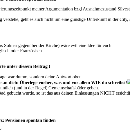
ierungszeitpunkt meiner Argumentation bzgl Ausnahmezustand Silveste
ig verstehe, geht es auch nicht um eine günstige Unterkunft in der Cit
as Solmar gegenüber der Kirche) wäre evtl eine Idee für euch
lisch oder Französisch.
te unter diesem Beitrag !
rage war dumm, sondern deine Antwort oben.
te an dich: Überlege vorher, was und vor allem WIE du schreibst
!
anntlich (und in der Regel) Gemeinschaftsbäder geben.
Bad gebucht wurde, so ist das aus deinen Einlassungen NICHT ersichtl
z: Pensionen spontan finden