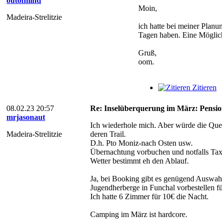
outofmind
Moin,
Madeira-Strelitzie
ich hatte bei meiner Planu
Tagen haben. Eine Möglic
Gruß,
oom.
Zitieren
08.02.23 20:57
Re: Inselüberquerung im März: Pensio
mrjasonaut
Ich wiederhole mich. Aber würde die Que
Madeira-Strelitzie
deren Trail.
D.h. Pto Moniz-nach Osten usw.
Übernachtung vorbuchen und notfalls Taxi
Wetter bestimmt eh den Ablauf.
Ja, bei Booking gibt es genügend Auswah
Jugendherberge in Funchal vorbestellen f
Ich hatte 6 Zimmer für 10€ die Nacht.
Camping im März ist hardcore.