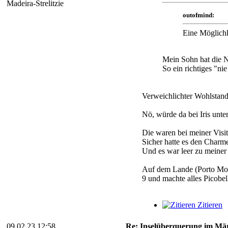
Madeira-Strelitzie
outofmind:
Eine Möglichk
Mein Sohn hat die N
So ein richtiges "ni
Verweichlichter Wohlstan
Nö, würde da bei Iris unte
Die waren bei meiner Visi
Sicher hatte es den Charme
Und es war leer zu meiner
Auf dem Lande (Porto Moni
9 und machte alles Picobel
Zitieren
09.02.23 12:58
Re: Inselüberquerung im Mär