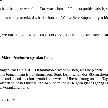
n!
t hatte ich ganz verdrängt. Das war schon auf Gomera problematisch, 
lmar sind vermerkt, das hilft schonmal. Wer weitere Empfehlungen fü
, weshalb Du von West nach Ost bevorzugst? (Ich finde den Bustransfer
 März: Pensionen spontan finden
ragen, dass die MIUT Organisatoren schon wissen, was sie planen.
iz braucht man ja nur einmal zum Start. Dann schön dort übernachten.
e und abends nochmal zurück zur zweiten Übernachtung und nä. Tages
buchen sollte in Funchal. In Sao V oder Ponta Delgada gibt es genug U
it Vorankündigung.
2.23 18:39