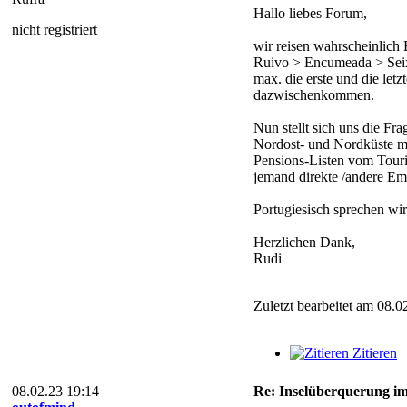
Hallo liebes Forum,
nicht registriert
wir reisen wahrscheinlich
Ruivo > Encumeada > Seixa
max. die erste und die let
dazwischenkommen.
Nun stellt sich uns die Fr
Nordost- und Nordküste mi
Pensions-Listen vom Touri
jemand direkte /andere Em
Portugiesisch sprechen wir
Herzlichen Dank,
Rudi
Zuletzt bearbeitet am 08.0
Zitieren
08.02.23 19:14
Re: Inselüberquerung im