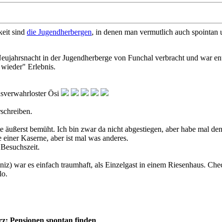
eit sind
die Jugendherbergen
, in denen man vermutlich auch spointan
eujahrsnacht in der Jugendherberge von Funchal verbracht und war ents
e wieder" Erlebnis.
dsverwahrloster Ösi
rschreiben.
te äußerst bemüht. Ich bin zwar da nicht abgestiegen, aber habe mal 
 einer Kaserne, aber ist mal was anderes.
 Besuchszeit.
z) war es einfach traumhaft, als Einzelgast in einem Riesenhaus. Ch
lo.
z: Pensionen spontan finden