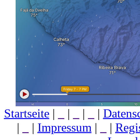
Startseite
|
_
|
_
|
_
|
Datens
|
_
|
Impressum
|
_
|
Regi