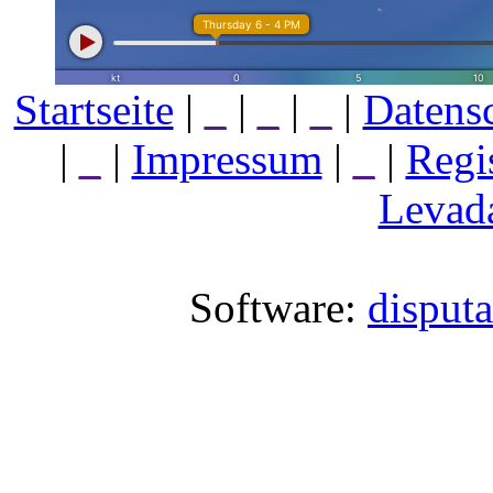
Startseite
|
_
|
_
|
_
|
Datens
|
_
|
Impressum
|
_
|
Regi
Levada
Software:
disput