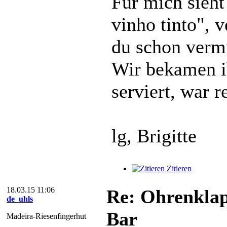
Für mich sieht
vinho tinto", v
du schon vermut
Wir bekamen ih
serviert, war r
lg, Brigitte
Zitieren
18.03.15 11:06
Re: Ohrenkla
de_uhls
Bar
Madeira-Riesenfingerhut