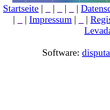
Startseite
|
_
|
_
|
_
|
Datens
|
_
|
Impressum
|
_
|
Regi
Levada
Software:
disput