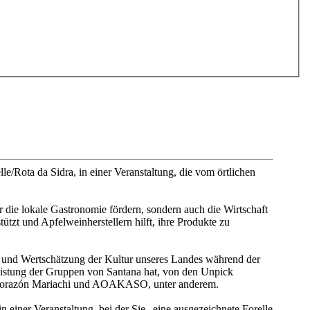
e/Rota da Sidra, in einer Veranstaltung, die vom örtlichen
 die lokale Gastronomie fördern, sondern auch die Wirtschaft
ützt und Apfelweinherstellern hilft, ihre Produkte zu
g und Wertschätzung der Kultur unseres Landes während der
Leistung der Gruppen von Santana hat, von den Unpick
El Corazón Mariachi und AOAKASO, unter anderem.
n einer Veranstaltung, bei der Sie „eine ausgezeichnete Forelle