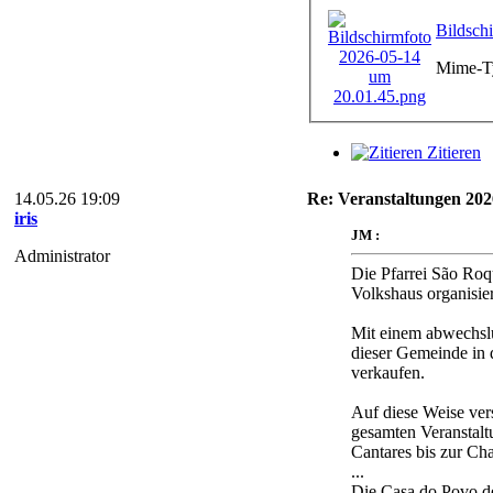
Bildsch
Mime-Ty
Zitieren
14.05.26 19:09
Re: Veranstaltungen 2026
iris
JM :
Administrator
Die Pfarrei São Roqu
Volkshaus organisier
Mit einem abwechslu
dieser Gemeinde in d
verkaufen.
Auf diese Weise ver
gesamten Veranstalt
Cantares bis zur C
...
Die Casa do Povo de 