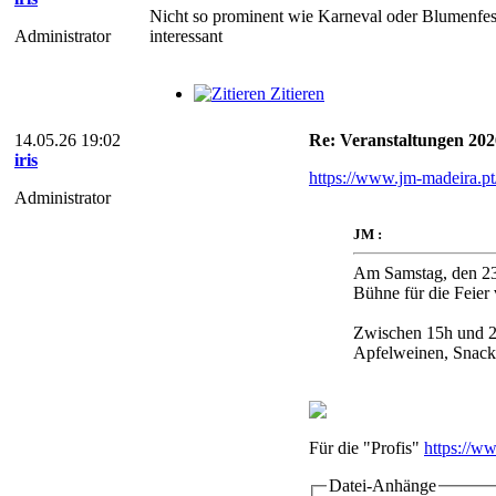
Nicht so prominent wie Karneval oder Blumenfest
Administrator
interessant
Zitieren
14.05.26 19:02
Re: Veranstaltungen 202
iris
https://www.jm-madeira.pt
Administrator
JM :
Am Samstag, den 23
Bühne für die Feier
Zwischen 15h und 22
Apfelweinen, Snacks
Für die "Profis"
https://w
Datei-Anhänge