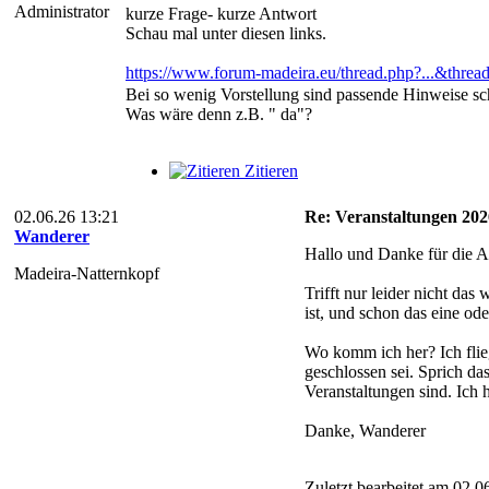
Administrator
kurze Frage- kurze Antwort
Schau mal unter diesen links.
https://www.forum-madeira.eu/thread.php?...&thre
Bei so wenig Vorstellung sind passende Hinweise s
Was wäre denn z.B. " da"?
Zitieren
02.06.26 13:21
Re: Veranstaltungen 202
Wanderer
Hallo und Danke für die A
Madeira-Natternkopf
Trifft nur leider nicht das
ist, und schon das eine od
Wo komm ich her? Ich flieg
geschlossen sei. Sprich da
Veranstaltungen sind. Ich 
Danke, Wanderer
Zuletzt bearbeitet am 02.0