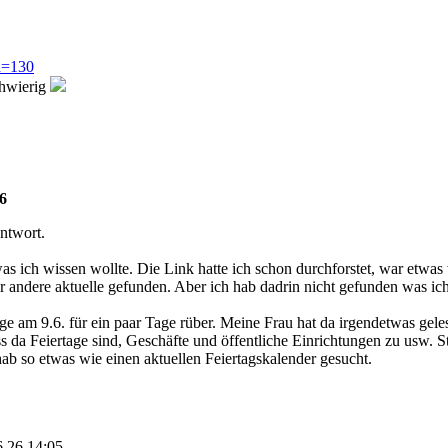
ad=130
chwierig
6
ntwort.
 was ich wissen wollte. Die Link hatte ich schon durchforstet, war etwa
er andere aktuelle gefunden. Aber ich hab dadrin nicht gefunden was ic
e am 9.6. für ein paar Tage rüber. Meine Frau hat da irgendetwas gele
ss da Feiertage sind, Geschäfte und öffentliche Einrichtungen zu usw. 
hab so etwas wie einen aktuellen Feiertagskalender gesucht.
6.26 14:05