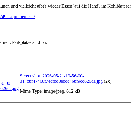
n und vielleicht gibt's wieder Essen 'auf die Hand', im Kohlblatt serv
49...-quinhentista/
hren, Parkplätze sind rar.
Screenshot_2026-05-21-19-56-00-
31_cbf47468f7ecfbd8ebcc46bf9cc626da.jpg
(2x)
Mime-Type: image/jpeg, 612 kB