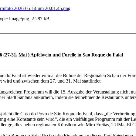
irmfoto 2026-05-14 um 20.01.45.png
pe: image/png, 2.287 kB
 (27-31. Mai ) Apfelwein und Forelle in Sao Roque do Faial
e do Faial ist wieder einmal die Bühne der Regionalen Schau der Forell
t wird und zwischen dem 27. und 31. Mai stattfindet.
ngsreichen Programm will die 15. Ausgabe der Veranstaltung nicht nur
er Stadt Santana ankurbeln, indem sie teilnehmende Restaurants unterst
spricht die Casa do Povo de São Roque do Faial, dass „die Verbreitun
ung eine Konstante sein wird“, die ein vielfältiges Programm mit der 
hallenge, dies neben regionalen Künstlern wie Miro Freitas, TUMa, 
São Roque do Faial lässt so die Einladung zu diesen fünf Feiertagen, i