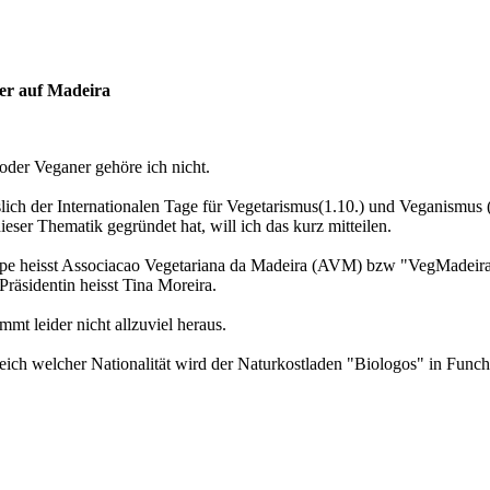
er auf Madeira
oder Veganer gehöre ich nicht.
slich der Internationalen Tage für Vegetarismus(1.10.) und Veganismus (1
eser Thematik gegründet hat, will ich das kurz mitteilen.
ppe heisst Associacao Vegetariana da Madeira (AVM) bzw "VegMadeira"
räsidentin heisst Tina Moreira.
t leider nicht allzuviel heraus.
leich welcher Nationalität wird der Naturkostladen "Biologos" in Funchal