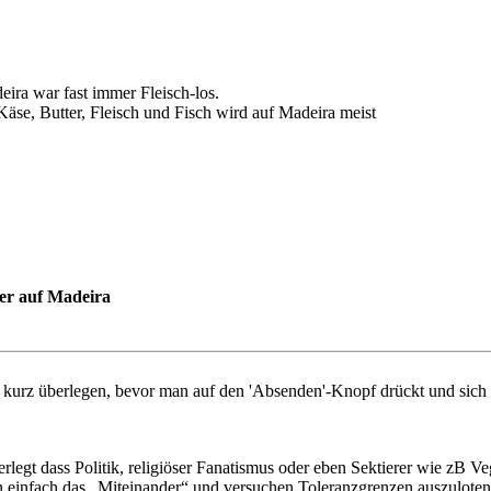
ira war fast immer Fleisch-los.
Käse, Butter, Fleisch und Fisch wird auf Madeira meist
er auf Madeira
n kurz überlegen, bevor man auf den 'Absenden'-Knopf drückt und sich fr
erlegt dass Politik, religiöser Fanatismus oder eben Sektierer wie zB
en einfach das „Miteinander“ und versuchen Toleranzgrenzen auszulote