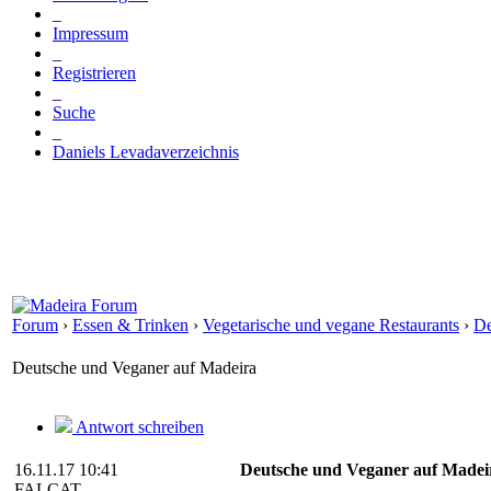
_
Impressum
_
Registrieren
_
Suche
_
Daniels Levadaverzeichnis
Forum
›
Essen & Trinken
›
Vegetarische und vegane Restaurants
›
De
Deutsche und Veganer auf Madeira
Antwort schreiben
16.11.17 10:41
Deutsche und Veganer auf Madei
FALCAT