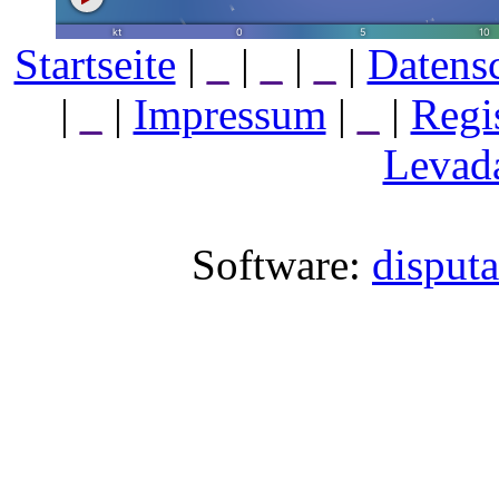
Startseite
|
_
|
_
|
_
|
Datens
|
_
|
Impressum
|
_
|
Regi
Levada
Software:
disput