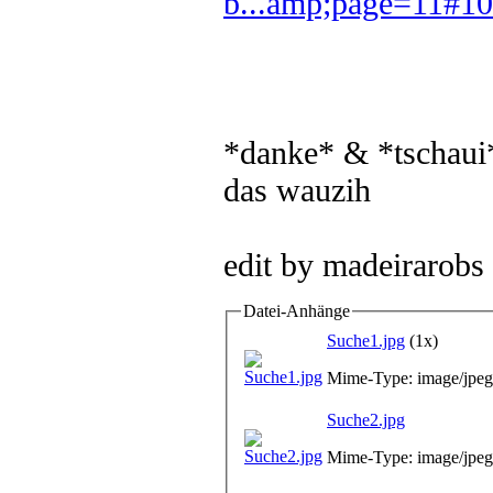
b...amp;page=11#1
*danke* & *tschaui
das wauzih
edit by madeirarobs
Datei-Anhänge
Suche1.jpg
(1x)
Mime-Type: image/jpeg
Suche2.jpg
Mime-Type: image/jpeg