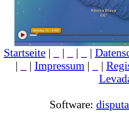
Startseite
|
_
|
_
|
_
|
Datens
|
_
|
Impressum
|
_
|
Regi
Levada
Software:
disput