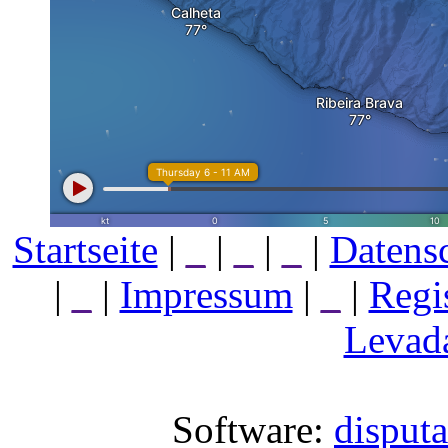
Startseite
|
_
|
_
|
_
|
Datens
|
_
|
Impressum
|
_
|
Regi
Levada
Software:
disput