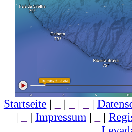
Startseite
|
_
|
_
|
_
|
Datens
|
_
|
Impressum
|
_
|
Regi
Levada