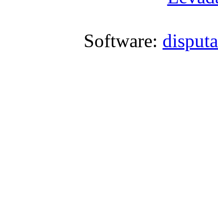
Software:
disput